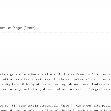
ours-Les-Plages (France).
ela a gema mole e bem amarelinha. 1. Pra se fazer um ótimo ovo m
prefira ovo extra ou caipira). 2 .Não se precisa colocar o ovo c
os digitais. O fotógrafo sabe o emprego de máquinas, lentes e ví
 ter cunho jornalístico, documental ou comercial - fotografias e
do por ti, caso esteja disponível. Passo 1. Com o web site publi
 menu do topo e selecione “Blogue”. Passo 2. Você irá ver a tela