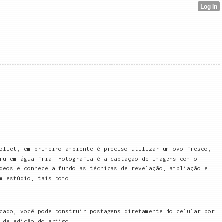
ollet, em primeiro ambiente é preciso utilizar um ovo fresco,
ru em água fria. Fotografia é a captação de imagens com o
deos e conhece a fundo as técnicas de revelação, ampliação e
m estúdio, tais como.
cado, você pode construir postagens diretamente do celular por
 de edição do artigo.