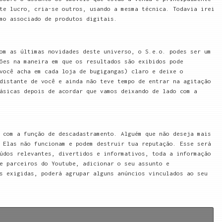
te lucro, cria-se outros, usando a mesma técnica. Todavia irei
mo associado de produtos digitais.
om as últimas novidades deste universo, o S.e.o. podes ser um
ões na maneira em que os resultados são exibidos pode
você acha em cada loja de bugigangas) claro e deixe o
distante de você e ainda não teve tempo de entrar na agitação
ásicas depois de acordar que vamos deixando de lado com a
 com a função de descadastramento. Alguém que não deseja mais
 Elas não funcionam e podem destruir tua reputação. Esse será
údos relevantes, divertidos e informativos, toda a informação
e parceiros do Youtube, adicionar o seu assunto e
s exigidas, poderá agrupar alguns anúncios vinculados ao seu