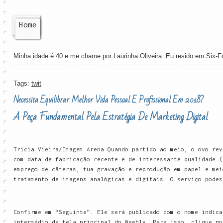
Home
Minha idade é 40 e me chame por Laurinha Oliveira. Eu resido em Six-F
Tags:
twit
Necessita Equilibrar Melhor Vida Pessoal E Profissional Em 2018?
A Peça Fundamental Pela Estratégia De Marketing Digital
Tricia Vieira/Imagem Arena Quando partido ao meio, o ovo rev
com data de fabricação recente e de interessante qualidade (
emprego de câmeras, tua gravação e reprodução em papel e mei
tratamento de imagens analógicas e digitais. O serviço podes
Confirme em “Seguinte”. Ele será publicado com o nome indica
intermédio da tela principal do Weebly. Para isso, clique no