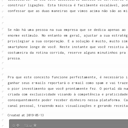
construir ligações. Esta técnica é facilmente escalável, pod
confessar que as duas maneiras que vimos acima não são as mi
Se não há uma pessoa na sua empresa que se dedica apenas ao 
enorme estímulo. No entanto em geral, ajustar a sua estratég
privilegiar a sua corporação. E a solução é muito, muito sim
smartphone longe de você. Neste instante que você resistiu à
costumeira da rotina corrida, reserve alguns minutinhos pra 
pressa.
Pra que este conceito funcione perfeitamente, é necessário i
ganhar seus e-mails reportará o e-mail como spam e vai traze
o pior investimento que você prontamente fez. O portal dá nu
criada com exclusividade visando à competência e praticidade
consequentemente poder receber dinheiro nessa plataforma. Ca
canal pessoal, trazendo mais visualizações e gerando receita
Created at 2019-05-13
0
Star