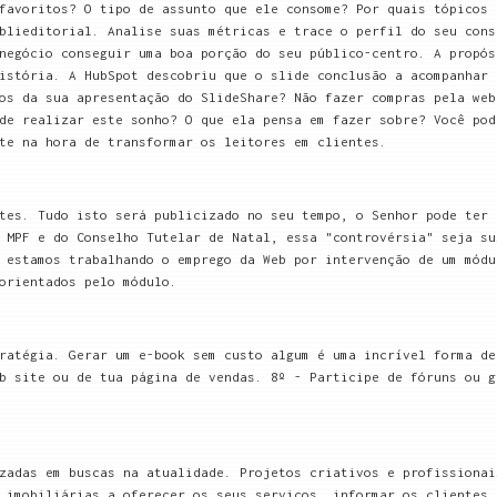
favoritos? O tipo de assunto que ele consome? Por quais tópicos 
blieditorial. Analise suas métricas e trace o perfil do seu cons
negócio conseguir uma boa porção do seu público-centro. A propós
istória. A HubSpot descobriu que o slide conclusão a acompanhar 
os da sua apresentação do SlideShare? Não fazer compras pela web
de realizar este sonho? O que ela pensa em fazer sobre? Você pod
te na hora de transformar os leitores em clientes.
tes. Tudo isto será publicizado no seu tempo, o Senhor pode ter 
 MPF e do Conselho Tutelar de Natal, essa "controvérsia" seja su
 estamos trabalhando o emprego da Web por intervenção de um módu
orientados pelo módulo.
ratégia. Gerar um e-book sem custo algum é uma incrível forma de
b site ou de tua página de vendas. 8º - Participe de fóruns ou g
zadas em buscas na atualidade. Projetos criativos e profissionai
 imobiliárias a oferecer os seus serviços, informar os clientes 