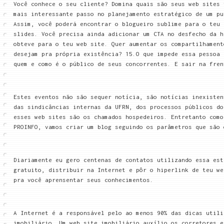
Você conhece o seu cliente? Domina quais são seus web sites 
mais interessante passo no planejamento estratégico de um pu
Assim, você poderá encontrar o blogueiro sublime para o teu 
slides. Você precisa ainda adicionar um CTA no desfecho da h
obteve para o teu web site. Quer aumentar os compartilhament
desejam pra própria existência? 15.O que impede essa pessoa 
quem e como é o público de seus concorrentes. E sair na fren
Estes eventos não são sequer notícia, são notícias inexisten
das sindicâncias internas da UFRN, dos processos públicos do
esses web sites são os chamados hospedeiros. Entretanto como
PROINFO, vamos criar um blog seguindo os parâmetros que são 
Diariamente eu gero centenas de contatos utilizando essa est
gratuito, distribuir na Internet e pôr o hiperlink de teu we
pra você aprensentar seus conhecimentos.
A Internet é a responsável pelo ao menos 90% das dicas utili
imobiliário. Um web site imobiliário auxílio os corretores e