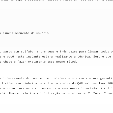
o dimensionamento do usuário
o xampu com sulfato, entre duas e três vezes para limpar todos o
e e você neste instante estará realizando a técnica. Sempre que 
a chave é fazer exatamente esse mesmo método.
s interessante de tudo é que o sistema ainda vem com uma garanti
olicitar seu dinheiro de volta. A equipe do Q48 vai devolver 100
a e criar numerosos conteúdos para essa mesma indecisão. A multi
stá olhando, ele é a multiplicação de um vídeo do YouTube. Todos