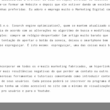
e-se formar um Website e depois que ele estiver dando um excelen
nhas preferidas. Eu adoro e emprego muito o Marketing Digital co
S.e.o. (search engine optimization), quem se mantem atualizado c
ia de acordo com as alterações no algoritmo de busca e modificaç
ples: compre um relógio-despertador (um artigo muito barato que 
 tentação de apertar o botão da soneca, deixou o smartphone bem 
se espreguiçar. É isto mesmo: espreguiçar, uma das coisas mais b
ncorporar em todos os e-mails marketing fabricados, um hiperlink
r mais resultâncias negativas do que perder um contato ou outro.
merosas ferramentas e tutoriais comentando como introduzir conte
 de seus usuários. Cada pessoa poderá se inscrever no programa d
so tenha um vídeo acessível no site com o mínimo de visualizaçõe
 pro usuário e para o Youtube.