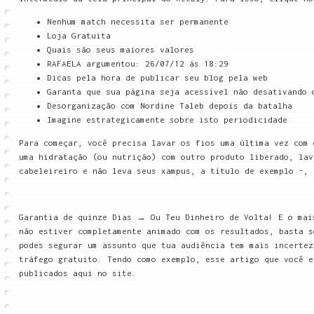
Nenhum match necessita ser permanente
Loja Gratuita
Quais são seus maiores valores
RAFAELA argumentou: 26/07/12 ás 18:29
Dicas pela hora de publicar seu blog pela web
Garanta que sua página seja acessível não desativando 
Desorganização com Nordine Taleb depois da batalha
Imagine estrategicamente sobre isto periodicidade
Para começar, você precisa lavar os fios uma última vez com 
uma hidratação (ou nutrição) com outro produto liberado, lav
cabeleireiro e não leva seus xampus, a título de exemplo -, 
Garantia de quinze Dias → Ou Teu Dinheiro de Volta! E o mai
não estiver completamente animado com os resultados, basta s
podes segurar um assunto que tua audiência tem mais incertez
tráfego gratuito. Tendo como exemplo, esse artigo que você e
publicados aqui no site.