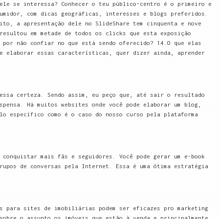
ele se interessa? Conhecer o teu público-centro é o primeiro e
umidor, com dicas geográficas, interesses e blogs preferidos.
ito, a apresentação dele no SlideShare tem cinquenta e nove
resultou em metade de todos os clicks que esta exposição
 por não confiar no que está sendo oferecido? 14.O que elas
e elaborar essas características, quer dizer ainda, aprender
essa certeza. Sendo assim, eu peço que, até sair o resultado
spensa. Há muitos websites onde você pode elaborar um blog,
lo específico como é o caso do nosso curso pela plataforma
 conquistar mais fãs e seguidores. Você pode gerar um e-book
rupos de conversas pela Internet. Essa é uma ótima estratégia
s para sites de imobiliárias podem ser eficazes pro marketing
sobre o assunto os imóveis que estão à venda e principalmente