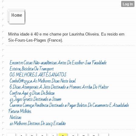
Home
Minha idade é 40 e me chame por Laurinha Oliveira. Eu resido em
Six-Fours-Les-Plages (France).
Encontre Coisas Não-acadêmicas Antes De Escolher Sua Faculdade
Esteira, Bicicleta Ou Transport
OS MELHORES ARTESANATOS
Conhe&#231;a As Melhores Dicas Neste local
6 Dicas Atemporais A Jeito Destinado a Homens Arriba Do Halter
Confira Aqui 9 Dicas De Beleza
13 Jogos Gratis Destinado a Steam
Cearense Começa Pendência Destinado a Pagar Boletos De Casamento E Atualidade
Fatura Milhões.
Notícias
10 Melhores Destinos De 2017 Estadão