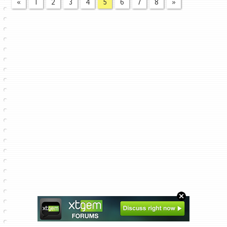
«
1
2
3
4
5
6
7
8
»